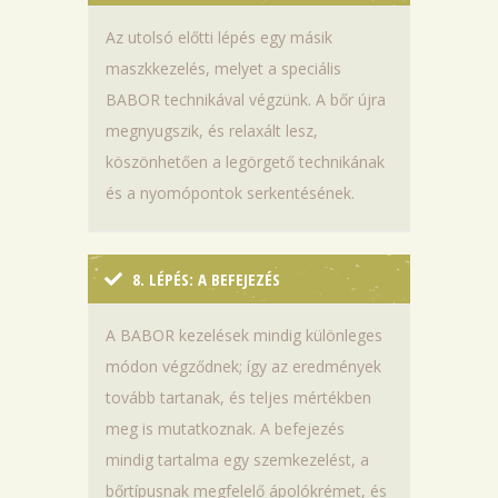
Az utolsó előtti lépés egy másik
maszkkezelés, melyet a speciális
BABOR technikával végzünk. A bőr újra
megnyugszik, és relaxált lesz,
köszönhetően a legörgető technikának
és a nyomópontok serkentésének.
8. LÉPÉS: A BEFEJEZÉS
A BABOR kezelések mindig különleges
módon végződnek; így az eredmények
tovább tartanak, és teljes mértékben
meg is mutatkoznak. A befejezés
mindig tartalma egy szemkezelést, a
bőrtípusnak megfelelő ápolókrémet, és