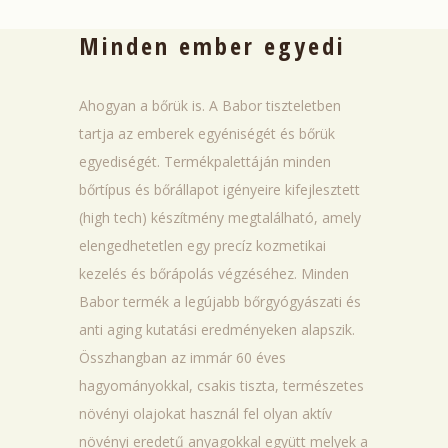
Minden ember egyedi
Ahogyan a bőrük is. A Babor tiszteletben
tartja az emberek egyéniségét és bőrük
egyediségét. Termékpalettáján minden
bőrtípus és bőrállapot igényeire kifejlesztett
(high tech) készítmény megtalálható, amely
elengedhetetlen egy precíz kozmetikai
kezelés és bőrápolás végzéséhez. Minden
Babor termék a legújabb bőrgyógyászati és
anti aging kutatási eredményeken alapszik.
Összhangban az immár 60 éves
hagyományokkal, csakis tiszta, természetes
növényi olajokat használ fel olyan aktív
növényi eredetű anyagokkal együtt melyek a