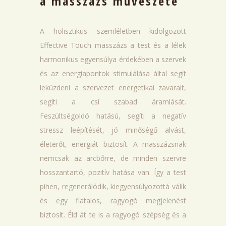
a masszázs művészete
A holisztikus szemléletben kidolgozott
Effective Touch masszázs a test és a lélek
harmonikus egyensúlya érdekében a szervek
és az energiapontok stimulálása által segít
leküzdeni a szervezet energetikai zavarait,
segíti a csí szabad áramlását.
Feszültségoldó hatású, segíti a negatív
stressz leépítését, jó minőségű alvást,
életerőt, energiát biztosít. A masszázsnak
nemcsak az arcbőrre, de minden szervre
hosszantartó, pozitív hatása van. Így a test
pihen, regenerálódik, kiegyensúlyozottá válik
és egy fiatalos, ragyogó megjelenést
biztosít. Éld át te is a ragyogó szépség és a