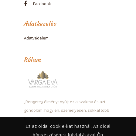
Facebook
Adatkezelés
Adatvédelem
Rólam
„Rengeteg élményt nyújt ez a szakma és azt
gondolom, hogy én, személyesen, sokkal több
lettem általa.”
Ez az oldal cookie-kat használ. Az oldal
böngészésének folytatásával Ön