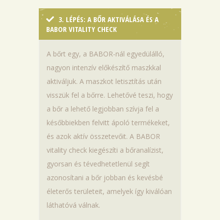
3. LÉPÉS: A BŐR AKTIVÁLÁSA ÉS A
BABOR VITALITY CHECK
A bőrt egy, a BABOR-nál egyedülálló,
nagyon intenzív előkészítő maszkkal
aktiváljuk. A maszkot letisztítás után
visszük fel a bőrre. Lehetővé teszi, hogy
a bőr a lehető legjobban szívja fel a
későbbiekben felvitt ápoló termékeket,
és azok aktív összetevőit. A BABOR
vitality check kiegészíti a bőranalízist,
gyorsan és tévedhetetlenül segít
azonosítani a bőr jobban és kevésbé
életerős területeit, amelyek így kiválóan
láthatóvá válnak.