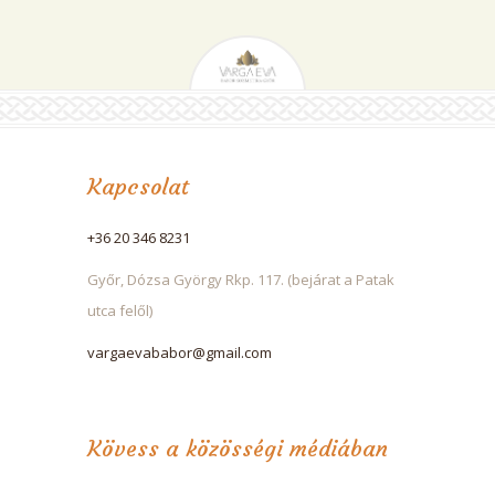
Kapcsolat
+36 20 346 8231
Győr, Dózsa György Rkp. 117. (bejárat a Patak
utca felől)
vargaevababor@gmail.com
Kövess a közösségi médiában