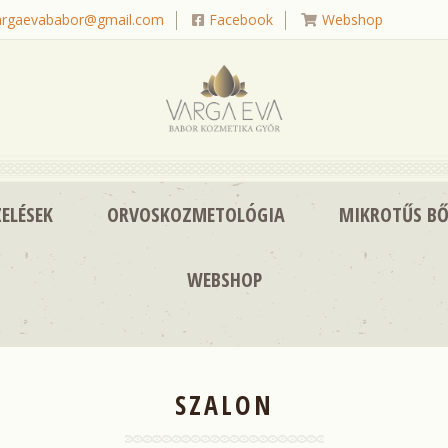
argaevababor@gmail.com
Facebook
Webshop
|
|
ELÉSEK
ORVOSKOZMETOLÓGIA
MIKROTŰS BŐ
WEBSHOP
SZALON