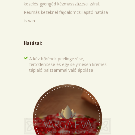
kezelés gyengéd kézmasszázzsal zárul.
Reumás kezeknél fájdalomcsillapító hatása
is van.
Hatásai:
A kéz bőrének peelingezése,
fertőtlenítése és egy selymesen krémes
tápláló balzsammal való ápolása