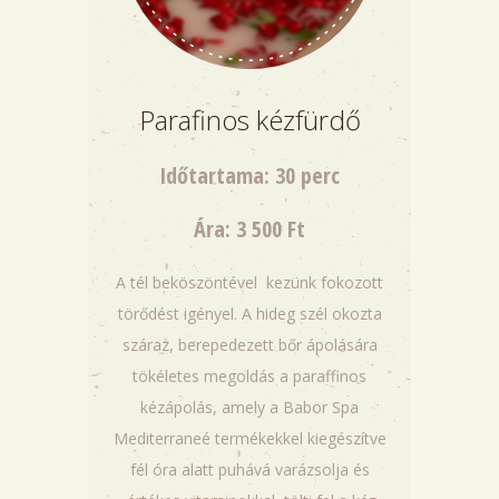
Parafinos kézfürdő
Időtartama: 30 perc
Ára: 3 500 Ft
A tél beköszöntével kezünk fokozott
törődést igényel. A hideg szél okozta
száraz, berepedezett bőr ápolására
tökéletes megoldás a paraffinos
kézápolás, amely a Babor Spa
Mediterraneé termékekkel kiegészítve
fél óra alatt puhává varázsolja és