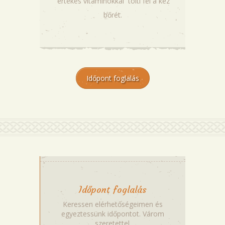
értékes vitaminokkal tölti fel a kéz
bőrét.
Időpont foglalás
Időpont foglalás
Keressen elérhetőségeimen és
egyeztessünk időpontot. Várom
szeretettel.