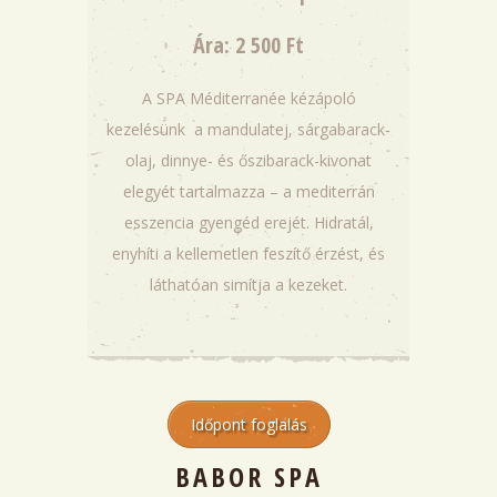
Ára: 2 500 Ft
A SPA Méditerranée kézápoló
kezelésünk a mandulatej, sárgabarack-
olaj, dinnye- és őszibarack-kivonat
elegyét tartalmazza – a mediterrán
esszencia gyengéd erejét. Hidratál,
enyhíti a kellemetlen feszítő érzést, és
láthatóan simítja a kezeket.
Időpont foglalás
BABOR SPA