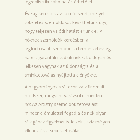
legrealisztikusabb hatás érhető el.
Évekig kerestük azt a módszert, mellyel
tökéletes szemöldököt készíthetünk úgy,
hogy teljesen valódi hatást érjünk el. A
nőknek szemöldök kérdésben a
legfontosabb szempont a természetesség,
ha ezt garantálni tudjuk nekik, boldogan és
lelkesen vágynak az újdonságra és a
sminktetoválás nyújtotta előnyökre.
A hagyományos száltechnika kifinomult
módszer, mégsem varázsol el minden
nőt.Az Artistry szemöldök tetoválást
mindenki ámulattal fogadja és nők olyan
rétegének figyelmét is felkelti, akik mélyen
ellenezték a sminktetoválást.