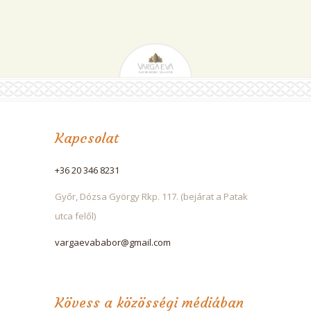
Kapcsolat
+36 20 346 8231
Győr, Dózsa György Rkp. 117. (bejárat a Patak
utca felől)
vargaevababor@gmail.com
Kövess a közösségi médiában