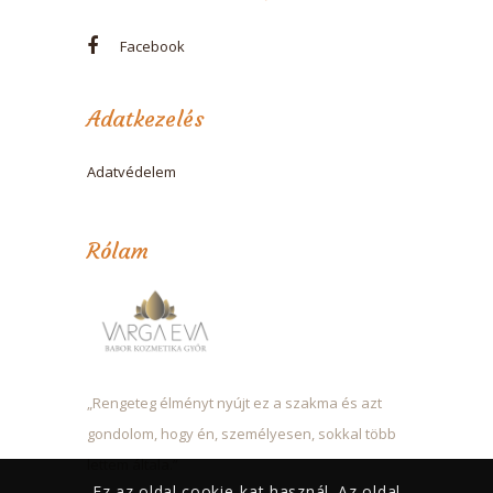
Facebook
Adatkezelés
Adatvédelem
Rólam
„Rengeteg élményt nyújt ez a szakma és azt
gondolom, hogy én, személyesen, sokkal több
lettem általa.”
Ez az oldal cookie-kat használ. Az oldal