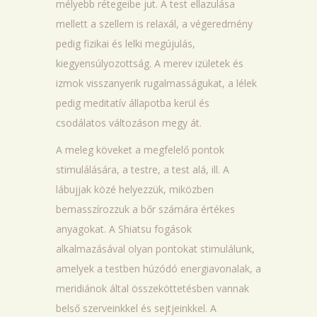
mélyebb rétegeibe jut. A test ellazulása
mellett a szellem is relaxál, a végeredmény
pedig fizikai és lelki megújulás,
kiegyensúlyozottság. A merev izületek és
izmok visszanyerik rugalmasságukat, a lélek
pedig meditatív állapotba kerül és
csodálatos változáson megy át.
A meleg köveket a megfelelő pontok
stimulálására, a testre, a test alá, ill. A
lábujjak közé helyezzük, miközben
bemasszírozzuk a bőr számára értékes
anyagokat. A Shiatsu fogások
alkalmazásával olyan pontokat stimulálunk,
amelyek a testben húzódó energiavonalak, a
meridiánok által összeköttetésben vannak
belső szerveinkkel és sejtjeinkkel. A