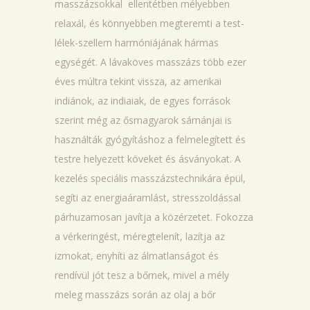
masszázsokkal ellentétben mélyebben
relaxál, és könnyebben megteremti a test-
lélek-szellem harmóniájának hármas
egységét. A lávaköves masszázs több ezer
éves múltra tekint vissza, az amerikai
indiánok, az indiaiak, de egyes források
szerint még az ősmagyarok sámánjai is
használták gyógyításhoz a felmelegített és
testre helyezett köveket és ásványokat. A
kezelés speciális masszázstechnikára épül,
segíti az energiaáramlást, stresszoldással
párhuzamosan javítja a közérzetet. Fokozza
a vérkeringést, méregtelenít, lazítja az
izmokat, enyhíti az álmatlanságot és
rendívül jót tesz a bőrnek, mivel a mély
meleg masszázs során az olaj a bőr