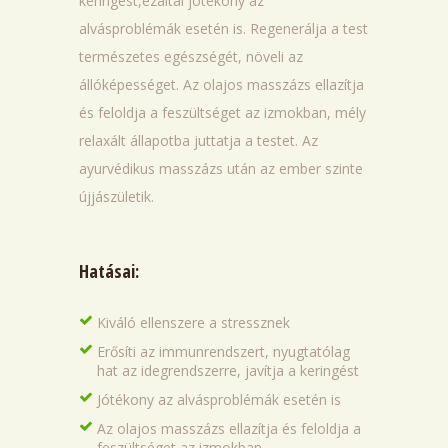
keringést,ezáltal jótékony az
alvásproblémák esetén is. Regenerálja a test
természetes egészségét, növeli az
állóképességet. Az olajos masszázs ellazítja
és feloldja a feszültséget az izmokban, mély
relaxált állapotba juttatja a testet. Az
ayurvédikus masszázs után az ember szinte
újjászületik.
Hatásai:
Kiváló ellenszere a stressznek
Erősíti az immunrendszert, nyugtatólag
hat az idegrendszerre, javítja a keringést
Jótékony az alvásproblémák esetén is
Az olajos masszázs ellazítja és feloldja a
feszültséget az izmokban