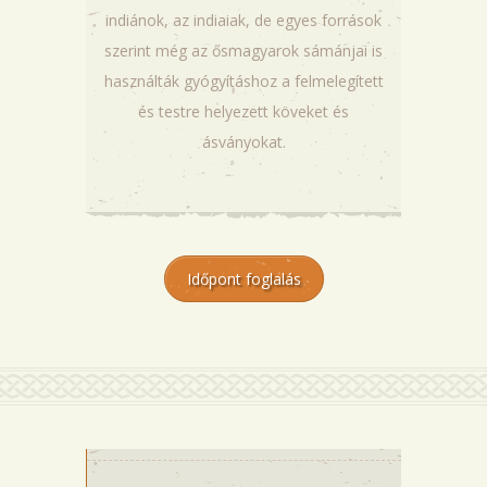
indiánok, az indiaiak, de egyes források
szerint még az ősmagyarok sámánjai is
használták gyógyításhoz a felmelegített
és testre helyezett köveket és
ásványokat.
Időpont foglalás