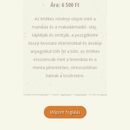
Ára: 6 500 Ft
Az értékes növényi olajok mint a
mandula és a makadámiadió- olaj,
táplálják és simítják, a pezsgőkörte
őssejt kivonata vitaminokkal és ásványi
anyagokkal tölti fel a bőrt, az értékes
essszenciák mint a levendula és a
menta pihentetően, stresszoldóan
hatnak a közérzetre.
Időpont foglalás