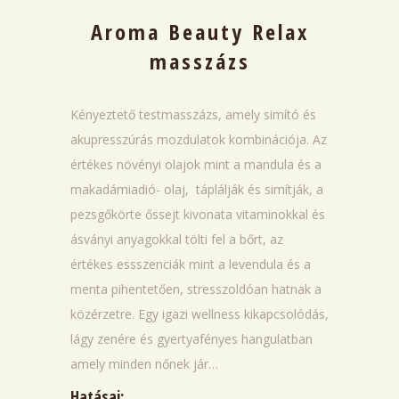
Aroma Beauty Relax
masszázs
Kényeztető testmasszázs, amely simító és
akupresszúrás mozdulatok kombinációja. Az
értékes növényi olajok mint a mandula és a
makadámiadió- olaj, táplálják és simítják, a
pezsgőkörte őssejt kivonata vitaminokkal és
ásványi anyagokkal tölti fel a bőrt, az
értékes essszenciák mint a levendula és a
menta pihentetően, stresszoldóan hatnak a
közérzetre. Egy igazi wellness kikapcsolódás,
lágy zenére és gyertyafényes hangulatban
amely minden nőnek jár…
Hatásai: