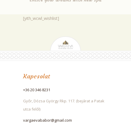
[yith_wcwl_wishlist]
Kapcsolat
+36 20 346 8231
Győr, Dózsa György Rkp. 117. (bejárat a Patak
utca felől)
vargaevababor@gmail.com