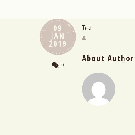
09
Test
JAN
2019
About Author
0