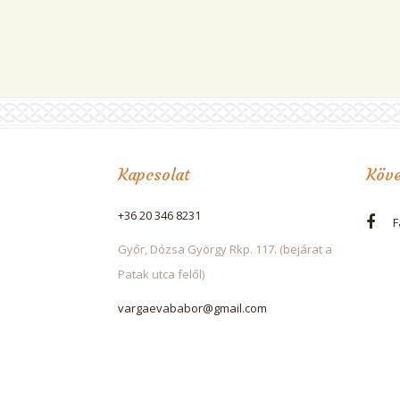
Kapcsolat
Köve
+36 20 346 8231
F
Győr, Dózsa György Rkp. 117. (bejárat a
Patak utca felől)
vargaevababor@gmail.com